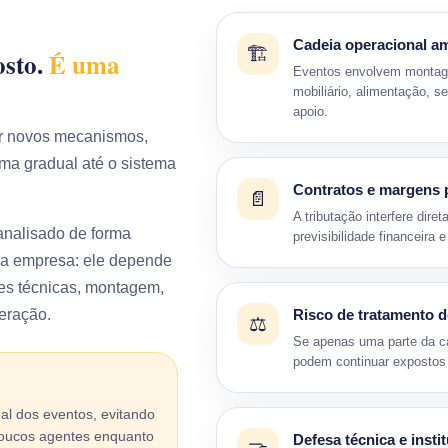
Cadeia operacional a
🏗️
osto.
É uma
Eventos envolvem montage
mobiliário, alimentação, s
apoio.
por novos mecanismos,
ma gradual até o sistema
Contratos e margens 
📄
A tributação interfere dir
 analisado de forma
previsibilidade financeir
ca empresa: ele depende
pes técnicas, montagem,
peração.
Risco de tratamento d
⚖️
Se apenas uma parte da ca
podem continuar expostos 
al dos eventos, evitando
 poucos agentes enquanto
Defesa técnica e insti