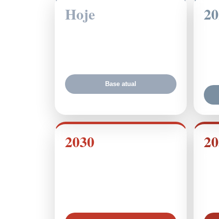
Hoje
20
Sistema atual
Fase 
ISS médio
3,0%
CBS
PIS/COFINS
3,65%
IBS
ISS/
Base atual
2030
20
IBS aumenta gradualmente
Redu
CBS
9,4%
CBS
IBS
3,7%
IBS
ISS
80%
ISS