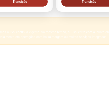
Transição
Transição
 mas o ISS continua vigente. Ao mesmo tempo, a CBS entra com alíquota ch
specialmente em operações com baixa margem ou muitos serviços integrados.
édio e longo prazo, tabelas comerciais, propostas para eventos futuros e 
nsidere a cadeia real do setor antes que o impacto chegue de forma desor