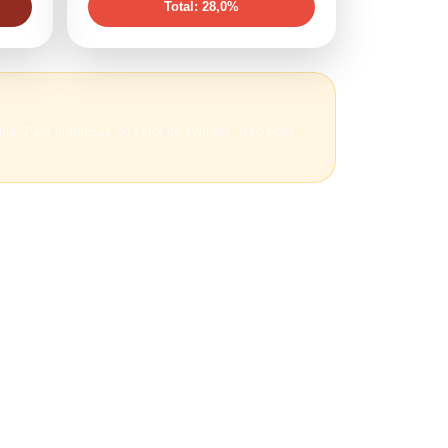
Total: 28,0%
eia. Para empresas do setor de eventos, isso pode
negociações com fornecedores já podem ser afetados.
ganizada ao mercado.