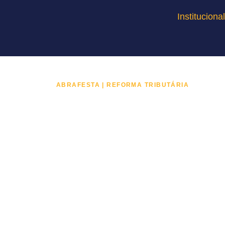
Instituciona
ABRAFESTA | REFORMA TRIBUTÁRIA
O Setor De
Eventos Pre
Ser Ouvid
A Reforma Tributária pode alterar custos, c