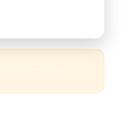
 com redução
agentes, enquanto o custo segue
técnicas e empresas essenciais para que