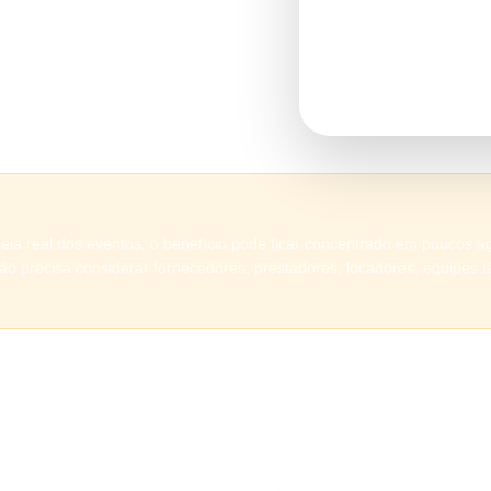
que fornecedores, prestadores
IVA efetivo estimado
11,2%
derados na regulamentação.
nhecer o Grupo RelGov
deia real dos eventos, o benefício pode ficar concentrado em poucos 
o precisa considerar fornecedores, prestadores, locadores, equipes 