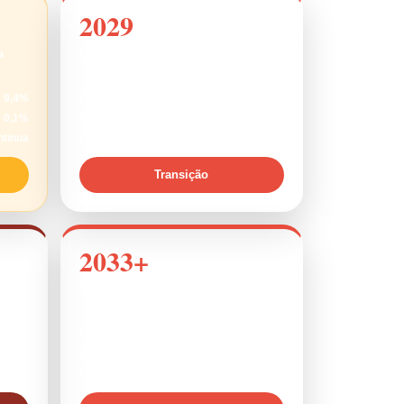
2029
a
Início da transição do IBS
9,4%
CBS
9,4%
0,1%
IBS
1,9%
ntinua
ISS
90%
Transição
2033+
leno
Sistema pleno CBS + IBS
9,4%
CBS
9,4%
7,4%
IBS
18,6%
60%
ISS/PIS/COFINS
extintos