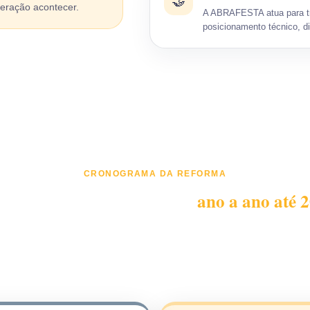
🤝
eração acontecer.
A ABRAFESTA atua para t
posicionamento técnico, di
CRONOGRAMA DA REFORMA
ransição tributária avança
ano a ano até 
ntece de uma vez. Durante a transição, tributos atuais e novos
tenção redobrada das empresas de eventos em contratos, formaç
e repasse de custos.