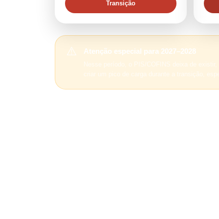
Transição
⚠️
Atenção especial para 2027–2028
Nesse período, o PIS/COFINS deixa de existir,
criar um pico de carga durante a transição, e
📌
Por que acompanhar desde agora?
Mesmo com implantação gradual, contratos de m
A ABRAFESTA defende que a regulamentação co