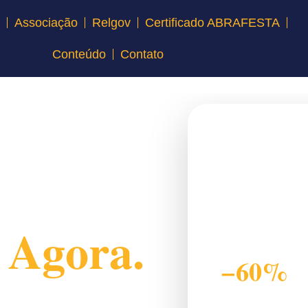
l
Associação
Relgov
Certificado ABRAFESTA
Conteúdo
Contato
Resumo da p
IVA estimado no siste
cisa
28%
o
Agora.
Redução defendida pa
−60%
ontratos e margens em toda a