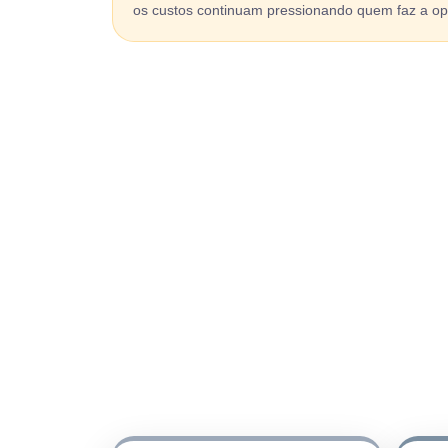
os custos continuam pressionando quem faz a op
A t
A mudança não aco
conviver, exigindo a