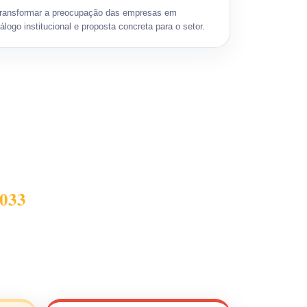
ransformar a preocupação das empresas em
álogo institucional e proposta concreta para o setor.
2033
 tributos passam a
ão de preço, créditos