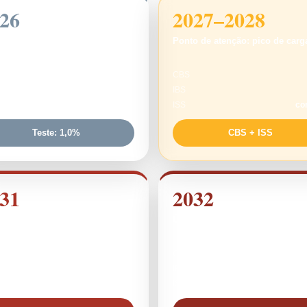
26
2027–2028
de testes
Ponto de atenção: pico de carg
0,9%
CBS
0,1%
IBS
PIS/COFINS
mantidos
ISS
co
Teste: 1,0%
CBS + ISS
31
2032
ção progressiva do ISS
Última fase antes do sistema p
9,4%
CBS
5,6%
IBS
70%
ISS