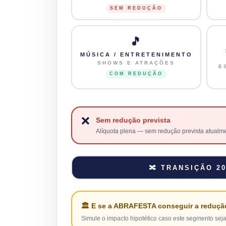
SEM REDUÇÃO
🎵
MÚSICA / ENTRETENIMENTO
SHOWS E ATRAÇÕES
E
COM REDUÇÃO
❌
Sem redução prevista
Alíquota plena — sem redução prevista atualme
🔀 TRANSIÇÃO 20
🏛️ E se a ABRAFESTA conseguir a reduçã
Simule o impacto hipotético caso este segmento sej