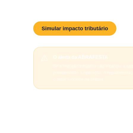
cadeia de eventos. A ABRAFESTA atua para 
e empresas essenciais também sejam consi
Simular impacto tributário
Co
⚠️
O alerta da ABRAFESTA
Se a redução tributária não alcançar a ca
pressionando a operação. A regulamentaçã
o setor funcione na prática.