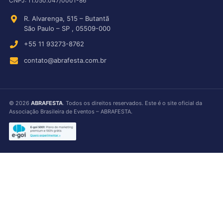
CNPJ:
11.050.047/0001-86
R. Alvarenga, 515
–
Butantã
São Paulo
–
SP
,
05509-000
+55 11 93273-8762
contato@abrafesta.com.br
©
2026
ABRAFESTA
. Todos os direitos reservados. Este é o site oficial da
Associação Brasileira de Eventos – ABRAFESTA.