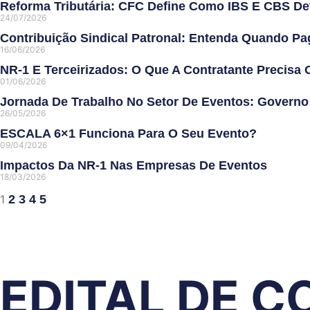
Reforma Tributária: CFC Define Como IBS E CBS De
24/07/2026
Contribuição Sindical Patronal: Entenda Quando P
16/06/2026
NR-1 E Terceirizados: O Que A Contratante Precisa 
01/06/2026
Jornada De Trabalho No Setor De Eventos: Governo 
26/05/2026
ESCALA 6×1 Funciona Para O Seu Evento?
09/04/2026
Impactos Da NR-1 Nas Empresas De Eventos
18/03/2026
1
2
3
4
5
EDITAL DE 