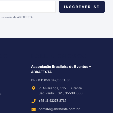
titucionais da ABRAFESTA.
ÃO
FALE CONOSCO
Associação Brasileira de Eventos –
ABRAFESTA
CNPJ:
11.050.047/0001-86
R. Alvarenga, 515
–
Butantã
São Paulo
–
SP
,
05509-000
s
+55 11 93273-8762
contato@abrafesta.com.br