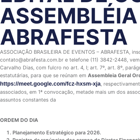
ASSEMBLÉIA
ABRAFESTA
ASSOCIAÇÃO BRASILEIRA DE EVENTOS – ABRAFESTA, inscrit
contato@abrafesta.com.br e telefone (11) 3842-2448, vem, p
Carvalho Dias, com fulcro no art. 4, I; art. 7º, art. 8º, pará
estatutárias, para que se reúnam em
Assembleia Geral Ord
https://meet.google.com/fcz-hxsm-xja
, respectivamen
associados, em 1ª convocação, metade mais um dos associ
assuntos constantes da
ORDEM DO DIA
Planejamento Estratégico para 2026.