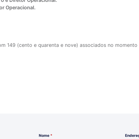
o e Diretor Operacional.
tor Operacional.
om 149 (cento e quarenta e nove) associados no momento d
Nome
*
Endere