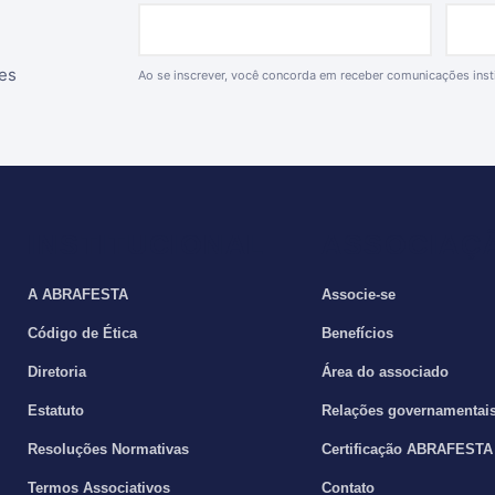
ões
Ao se inscrever, você concorda em receber comunicações ins
INSTITUCIONAL
ASSOCIAÇ
A ABRAFESTA
Associe-se
Código de Ética
Benefícios
Diretoria
Área do associado
Estatuto
Relações governamentai
Resoluções Normativas
Certificação ABRAFESTA
Termos Associativos
Contato